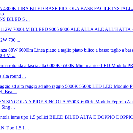
NS BILED S ...
2W 700 ...
0LM ...
alta round ...
h Bea ...
ing ...
po 1.5 I ...