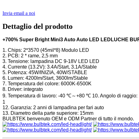
Invia email a noi
Dettaglio del prodotto
+700% Super Bright Mini3 Auto Auto LED LEDLUCHE B
1. Chips: 2*3570 (45mil*8) Modulo LED
2. PCB: 2 * rame, 2,5 mm
3. Tensione: lampadina DC 9-18V LED LED
4. Currente (13.2V): 3.4A/Start, 3.1A/Stable
5. Potenza: 45W/INIZIA, 40W/STABLE
6. Lumen: 4200lm/Start, 3600lm/Stable
7. Temperatura del colore: 6000K-6500K
8. Driver: integrato
9. Temperatura di lavoro: -40 ℃～+80 ℃ 10. Angolo di raggio: 
1
12. Garanzia: 2 anni di lampadina per fari auto
13. Diametro della parte superiore: 15mm
BULBTEK benvenuto OEM e ODM Partner di tutto il mondo.