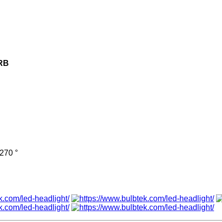
URB
270 °