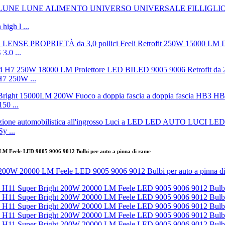
igh l ...
.0 ...
H7 250W ...
50 ...
y ...
M Feele LED 9005 9006 9012 Bulbi per auto a pinna di rame