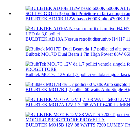
BULBTEK AD10B 112W basso 6000K alto 4300K ​​LE
BULBTEK AD10A Nessun retrofit distruttivo H4 H7 11
Bulbtek MO17D Dual Beam 1.7in High Power 88W 660
Bulbtek MO17C 12V da 1,7 pollici ventola singola fascia 
BULBTEK MO17B 1,7 pollici 60 watts Auto Single Hig
BULBTEK MO17A 12V 1,7 ”68 WATT 6400 LUMEN S
BULBTEK MO15B 12V 88 WATTS 7200 LUMEN FAN Ti